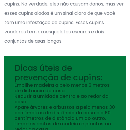
cupins. Na verdade, eles não causam danos, mas ver
esses cupins alados é um sinal claro de que você
tem uma infestação de cupins. Esses cupins
voadores têm exoesqueletos escuros e dois
conjuntos de asas longas.
Dicas úteis de
prevenção de cupins:
Empilhe madeira a pelo menos 6 metros
de distância da casa.
Reduzir a umidade dentro e ao redor da
casa.
Apare árvores e arbustos a pelo menos 30
centímetros de distância da casa e a 60
centímetros de distância um do outro.
Limpe os restos de madeira e plantas ao
redor da casa.